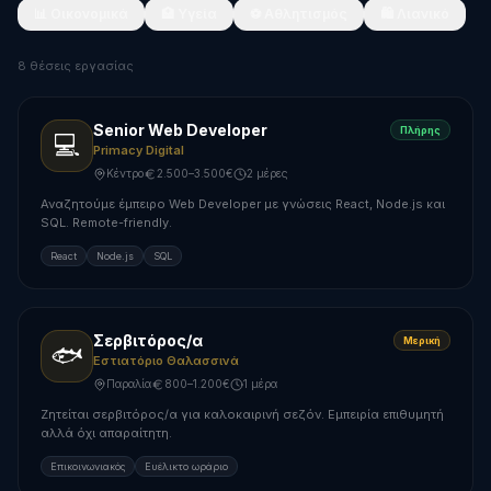
📊
Οικονομικά
🏥
Υγεία
⚽
Αθλητισμός
🛍️
Λιανικό
8
θέσεις εργασίας
Senior Web Developer
Πλήρης
💻
Primacy Digital
Κέντρο
2.500–3.500€
2 μέρες
Αναζητούμε έμπειρο Web Developer με γνώσεις React, Node.js και
SQL. Remote-friendly.
React
Node.js
SQL
Σερβιτόρος/α
Μερική
🐟
Εστιατόριο Θαλασσινά
Παραλία
800–1.200€
1 μέρα
Ζητείται σερβιτόρος/α για καλοκαιρινή σεζόν. Εμπειρία επιθυμητή
αλλά όχι απαραίτητη.
Επικοινωνιακός
Ευέλικτο ωράριο