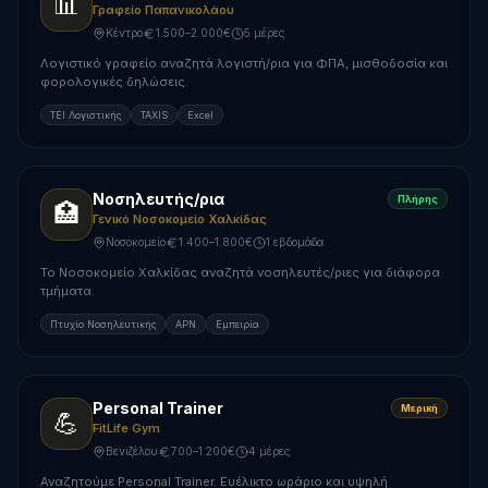
📊
Γραφείο Παπανικολάου
Κέντρο
1.500–2.000€
5 μέρες
Λογιστικό γραφείο αναζητά λογιστή/ρια για ΦΠΑ, μισθοδοσία και
φορολογικές δηλώσεις.
ΤΕΙ Λογιστικής
TAXIS
Excel
Νοσηλευτής/ρια
Πλήρης
🏥
Γενικό Νοσοκομείο Χαλκίδας
Νοσοκομείο
1.400–1.800€
1 εβδομάδα
Το Νοσοκομείο Χαλκίδας αναζητά νοσηλευτές/ριες για διάφορα
τμήματα.
Πτυχίο Νοσηλευτικής
ΑΡΝ
Εμπειρία
Personal Trainer
Μερική
💪
FitLife Gym
Βενιζέλου
700–1.200€
4 μέρες
Αναζητούμε Personal Trainer. Ευέλικτο ωράριο και υψηλή