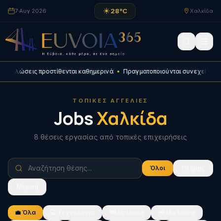
28
°C
7 Αυγ 2026
Χαλκίδα
ηλώσεις προστίθενται καθημερινά
•
Πραγματοποιούνται συνεχείς βελτιώσε
ΤΟΠΙΚΈΣ ΑΓΓΕΛΊΕΣ
Jobs
Χαλκίδα
8
θέσεις εργασίας από τοπικές επιχειρήσεις
Όλοι
Πλήρης
Μερική
💼
Όλα
💻
Τεχνολογία
🍽️
Εστίαση
📢
Marketing