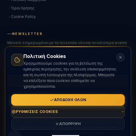
Όροι Χρήσης
Cookie Policy
NEWSLETTER
Μείνετε ενημερωμένοι με τα τελευταία νέα και τα καλύτερα events
της Χαλκίδας!
Πολιτική Cookies
Χρησιμοποιούμε cookies για τη βελτίωση της
εμπειρίας περιήγησης, την ανάλυση επισκεψιμότητας
και τη σωστή λειτουργία της πλατφόρμας. Μπορείτε
να επιλέξετε ποια cookies επιθυμείτε να
Εγγραφή
χρησιμοποιούνται.
Κάνοντας εγγραφή αποδέχεστε τους Όρους Χρήσης και την Πολιτική Απορρήτου
μας.
ΑΠΟΔΟΧΉ ΌΛΩΝ
ΡΥΘΜΊΣΕΙΣ COOKIES
ΑΠΌΡΡΙΨΗ
© 2026 Euvoia365.gr — Όλα τα δικαιώματα διατηρούνται
Πολιτική Απορρήτου
Όροι Χρήσης
Cookies
·
·