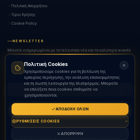
Πολιτική Απορρήτου
Όροι Χρήσης
Cookie Policy
NEWSLETTER
Μείνετε ενημερωμένοι με τα τελευταία νέα και τα καλύτερα events
της Χαλκίδας!
Πολιτική Cookies
Χρησιμοποιούμε cookies για τη βελτίωση της
εμπειρίας περιήγησης, την ανάλυση επισκεψιμότητας
και τη σωστή λειτουργία της πλατφόρμας. Μπορείτε
να επιλέξετε ποια cookies επιθυμείτε να
Εγγραφή
χρησιμοποιούνται.
Κάνοντας εγγραφή αποδέχεστε τους Όρους Χρήσης και την Πολιτική Απορρήτου
μας.
ΑΠΟΔΟΧΉ ΌΛΩΝ
ΡΥΘΜΊΣΕΙΣ COOKIES
ΑΠΌΡΡΙΨΗ
© 2026 Euvoia365.gr — Όλα τα δικαιώματα διατηρούνται