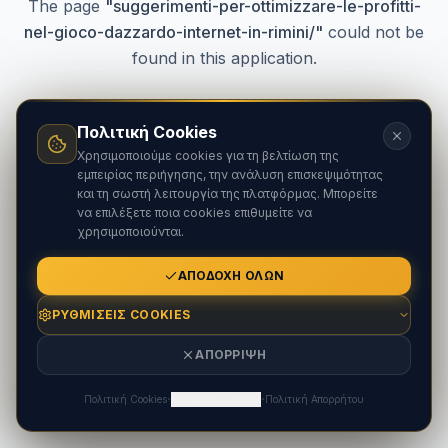
The page
"
suggerimenti-per-ottimizzare-le-profitti-
nel-gioco-dazzardo-internet-in-rimini/
"
could not be
found in this application.
Πολιτική Cookies
Go Home
Χρησιμοποιούμε cookies για τη βελτίωση της
εμπειρίας περιήγησης, την ανάλυση επισκεψιμότητας
και τη σωστή λειτουργία της πλατφόρμας. Μπορείτε
να επιλέξετε ποια cookies επιθυμείτε να
χρησιμοποιούνται.
ΑΠΟΔΟΧΉ ΌΛΩΝ
ΡΥΘΜΊΣΕΙΣ COOKIES
ΑΠΌΡΡΙΨΗ
·
·
Πολιτική Cookies
Ρυθμίσεις Cookies
Πολιτική Απορρήτου