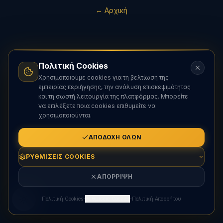
← Αρχική
Πολιτική Cookies
Χρησιμοποιούμε cookies για τη βελτίωση της
εμπειρίας περιήγησης, την ανάλυση επισκεψιμότητας
και τη σωστή λειτουργία της πλατφόρμας. Μπορείτε
να επιλέξετε ποια cookies επιθυμείτε να
χρησιμοποιούνται.
ΑΠΟΔΟΧΉ ΌΛΩΝ
ΡΥΘΜΊΣΕΙΣ COOKIES
ΑΠΌΡΡΙΨΗ
·
·
Πολιτική Cookies
Ρυθμίσεις Cookies
Πολιτική Απορρήτου