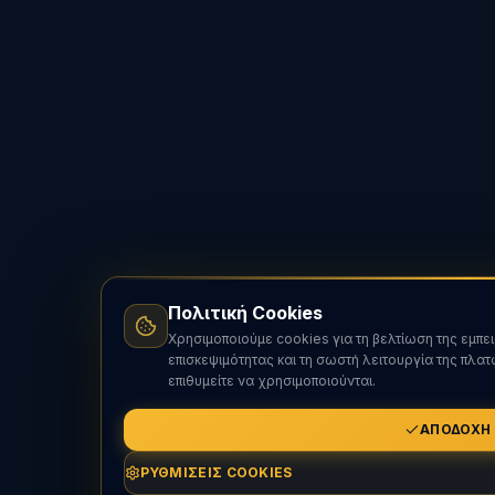
Πολιτική Cookies
Χρησιμοποιούμε cookies για τη βελτίωση της εμπε
επισκεψιμότητας και τη σωστή λειτουργία της πλα
επιθυμείτε να χρησιμοποιούνται.
ΑΠΟΔΟΧΉ
ΡΥΘΜΊΣΕΙΣ COOKIES