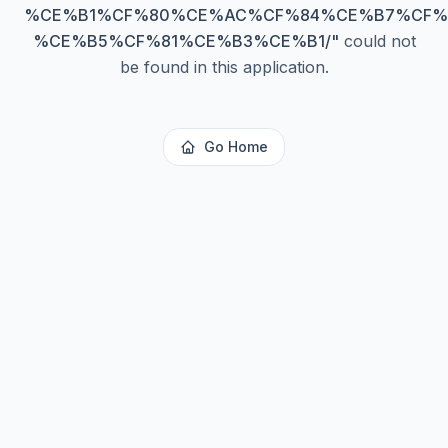
%CE%B1%CF%80%CE%AC%CF%84%CE%B7%CF%
%CE%B5%CF%81%CE%B3%CE%B1/
"
could not
be found in this application.
Go Home