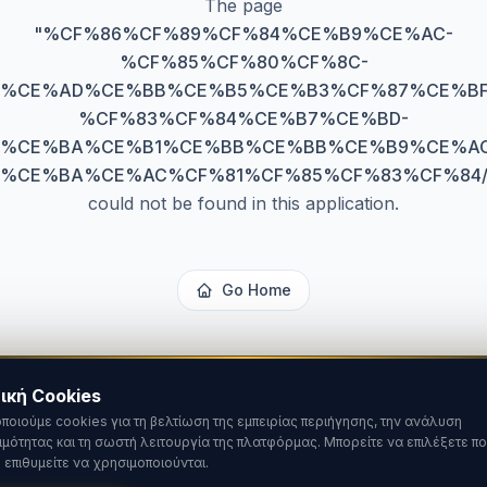
The page
"
%CF%86%CF%89%CF%84%CE%B9%CE%AC-
%CF%85%CF%80%CF%8C-
%CE%AD%CE%BB%CE%B5%CE%B3%CF%87%CE%BF
%CF%83%CF%84%CE%B7%CE%BD-
%CE%BA%CE%B1%CE%BB%CE%BB%CE%B9%CE%A
%CE%BA%CE%AC%CF%81%CF%85%CF%83%CF%84
could not be found in this application.
Go Home
ική Cookies
ποιούμε cookies για τη βελτίωση της εμπειρίας περιήγησης, την ανάλυση
ιμότητας και τη σωστή λειτουργία της πλατφόρμας. Μπορείτε να επιλέξετε πο
 επιθυμείτε να χρησιμοποιούνται.