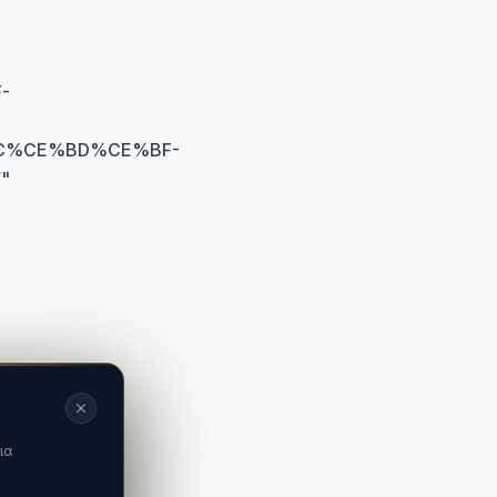
-
C%CE%BD%CE%BF-
/
"
ια