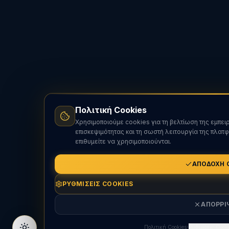
Πολιτική Cookies
Χρησιμοποιούμε cookies για τη βελτίωση της εμπει
επισκεψιμότητας και τη σωστή λειτουργία της πλατ
επιθυμείτε να χρησιμοποιούνται.
ΑΠΟΔΟΧΉ 
ΡΥΘΜΊΣΕΙΣ COOKIES
ΑΠΌΡΡΙ
·
Πολιτική Cookies
Ρυθμίσεις Cook