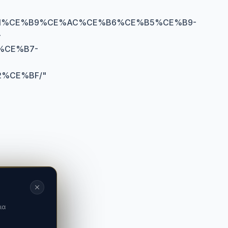
1%CE%B9%CE%AC%CE%B6%CE%B5%CE%B9-
-
%CE%B7-
%CE%BF/
"
ια