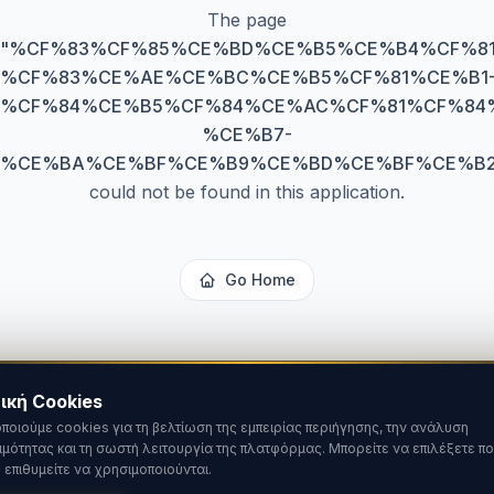
The page
"
%CF%83%CF%85%CE%BD%CE%B5%CE%B4%CF%8
%CF%83%CE%AE%CE%BC%CE%B5%CF%81%CE%B1
%CF%84%CE%B5%CF%84%CE%AC%CF%81%CF%84
%CE%B7-
%CE%BA%CE%BF%CE%B9%CE%BD%CE%BF%CE%B2
could not be found in this application.
Go Home
ική Cookies
ποιούμε cookies για τη βελτίωση της εμπειρίας περιήγησης, την ανάλυση
ιμότητας και τη σωστή λειτουργία της πλατφόρμας. Μπορείτε να επιλέξετε πο
 επιθυμείτε να χρησιμοποιούνται.