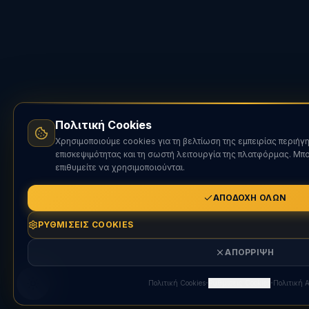
Πολιτική Cookies
Χρησιμοποιούμε cookies για τη βελτίωση της εμπειρίας περιήγ
επισκεψιμότητας και τη σωστή λειτουργία της πλατφόρμας. Μπο
επιθυμείτε να χρησιμοποιούνται.
ΑΠΟΔΟΧΉ ΌΛΩΝ
ΡΥΘΜΊΣΕΙΣ COOKIES
ΑΠΌΡΡΙΨΗ
·
·
Πολιτική Cookies
Ρυθμίσεις Cookies
Πολιτική 