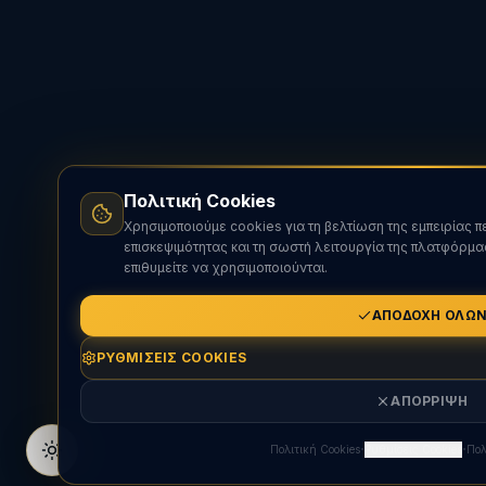
Πολιτική Cookies
Χρησιμοποιούμε cookies για τη βελτίωση της εμπειρίας 
επισκεψιμότητας και τη σωστή λειτουργία της πλατφόρμα
επιθυμείτε να χρησιμοποιούνται.
ΑΠΟΔΟΧΉ ΌΛΩ
ΡΥΘΜΊΣΕΙΣ COOKIES
ΑΠΌΡΡΙΨΗ
·
·
Πολιτική Cookies
Ρυθμίσεις Cookies
Πολ