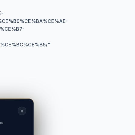
-
%CE%B9%CE%BA%CE%AE-
%CE%B7-
%CE%BC%CE%B5/
"
ια