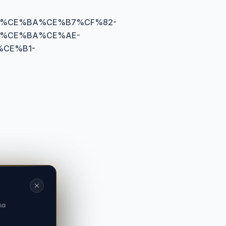
%CE%BA%CE%B7%CF%82-
%CE%BA%CE%AE-
CE%B1-
ια