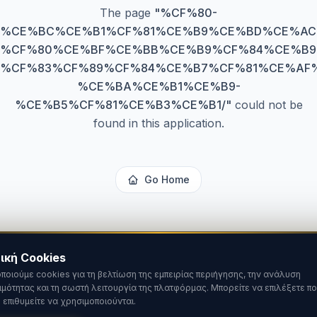
The page
"
%CF%80-
%CE%BC%CE%B1%CF%81%CE%B9%CE%BD%CE%AC
%CF%80%CE%BF%CE%BB%CE%B9%CF%84%CE%B9
%CF%83%CF%89%CF%84%CE%B7%CF%81%CE%AF%
%CE%BA%CE%B1%CE%B9-
%CE%B5%CF%81%CE%B3%CE%B1/
"
could not be
found in this application.
Go Home
ική Cookies
ποιούμε cookies για τη βελτίωση της εμπειρίας περιήγησης, την ανάλυση
ιμότητας και τη σωστή λειτουργία της πλατφόρμας. Μπορείτε να επιλέξετε πο
 επιθυμείτε να χρησιμοποιούνται.