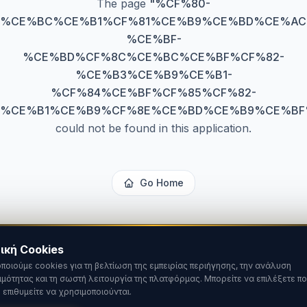
The page
"
%CF%80-
%CE%BC%CE%B1%CF%81%CE%B9%CE%BD%CE%AC
%CE%BF-
%CE%BD%CF%8C%CE%BC%CE%BF%CF%82-
%CE%B3%CE%B9%CE%B1-
%CF%84%CE%BF%CF%85%CF%82-
%CE%B1%CE%B9%CF%8E%CE%BD%CE%B9%CE%BF
could not be found in this application.
Go Home
ική Cookies
ποιούμε cookies για τη βελτίωση της εμπειρίας περιήγησης, την ανάλυση
ιμότητας και τη σωστή λειτουργία της πλατφόρμας. Μπορείτε να επιλέξετε πο
 επιθυμείτε να χρησιμοποιούνται.