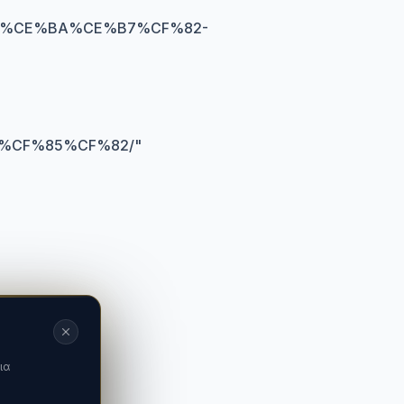
%CE%BA%CE%B7%CF%82-
%CF%85%CF%82/
"
ια