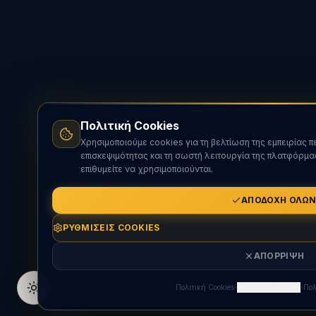
Πολιτική Cookies
Χρησιμοποιούμε cookies για τη βελτίωση της εμπειρίας 
επισκεψιμότητας και τη σωστή λειτουργία της πλατφόρμας
επιθυμείτε να χρησιμοποιούνται.
ΑΠΟΔΟΧΉ ΌΛΩ
ΡΥΘΜΊΣΕΙΣ COOKIES
ΑΠΌΡΡΙΨΗ
·
·
Πολιτική Cookies
Ρυθμίσεις Cookies
Πολ