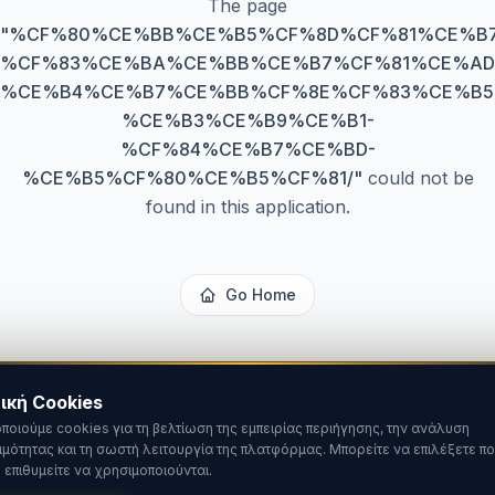
The page
"
%CF%80%CE%BB%CE%B5%CF%8D%CF%81%CE%B7
%CF%83%CE%BA%CE%BB%CE%B7%CF%81%CE%AD
%CE%B4%CE%B7%CE%BB%CF%8E%CF%83%CE%B5
%CE%B3%CE%B9%CE%B1-
%CF%84%CE%B7%CE%BD-
%CE%B5%CF%80%CE%B5%CF%81/
"
could not be
found in this application.
Go Home
ική Cookies
ποιούμε cookies για τη βελτίωση της εμπειρίας περιήγησης, την ανάλυση
ιμότητας και τη σωστή λειτουργία της πλατφόρμας. Μπορείτε να επιλέξετε πο
 επιθυμείτε να χρησιμοποιούνται.