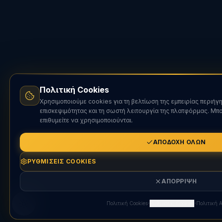
Πολιτική Cookies
Χρησιμοποιούμε cookies για τη βελτίωση της εμπειρίας περιήγ
επισκεψιμότητας και τη σωστή λειτουργία της πλατφόρμας. Μπο
επιθυμείτε να χρησιμοποιούνται.
ΑΠΟΔΟΧΉ ΌΛΩΝ
ΡΥΘΜΊΣΕΙΣ COOKIES
ΑΠΌΡΡΙΨΗ
·
·
Πολιτική Cookies
Ρυθμίσεις Cookies
Πολιτική 