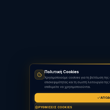
Πολιτική Cookies
Χρησιμοποιούμε cookies για τη βελτίωση της 
επισκεψιμότητας και τη σωστή λειτουργία της
επιθυμείτε να χρησιμοποιούνται.
ΑΠΟΔ
ΡΥΘΜΊΣΕΙΣ COOKIES