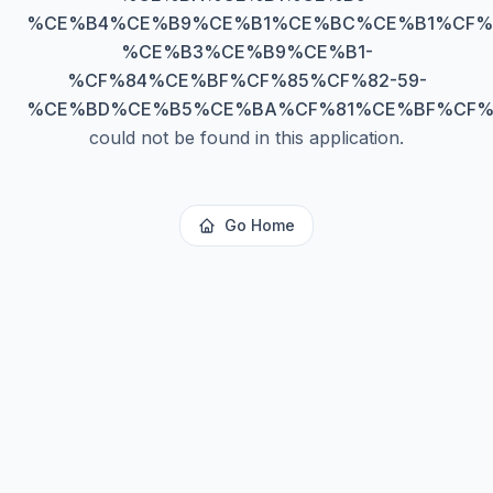
%CE%B4%CE%B9%CE%B1%CE%BC%CE%B1%CF%
%CE%B3%CE%B9%CE%B1-
%CF%84%CE%BF%CF%85%CF%82-59-
%CE%BD%CE%B5%CE%BA%CF%81%CE%BF%CF%
could not be found in this application.
Go Home