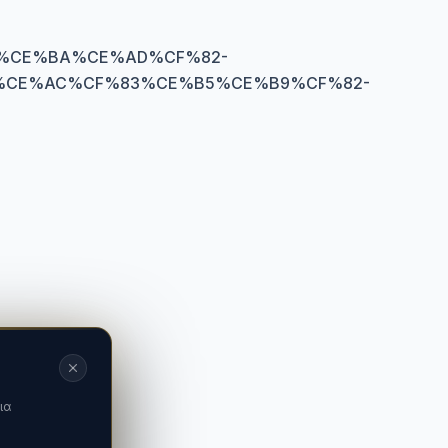
%CE%BA%CE%AD%CF%82-
%CE%AC%CF%83%CE%B5%CE%B9%CF%82-
ια