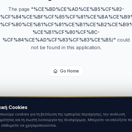
The page
"
%CE%BD%CE%AD%CE%B5%CF%82-
%CF%84%CE%BF%CF%85%CF%81%CE%BA%CE%B9
%CF%80%CE%B1%CF%81%CE%B1%CE%B2%CE%B9
%CE%B1%CF%80%CF%8C-
%CF%84%CE%AD%CF%83%CF%83%CE%B5/
"
could
not be found in this application.
Go Home
ική Cookies
ποιούμε cookies για τη βελτίωση της εμπειρίας περιήγησης, την ανάλυση
ιμότητας και τη σωστή λειτουργία της πλατφόρμας. Μπορείτε να επιλέξετε πο
 επιθυμείτε να χρησιμοποιούνται.