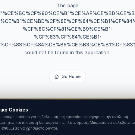
The page
"
%CE%BC%CF%80%CE%B1%CE%AF%CE%BD%CE%B
%CE%B1%CE%BD%CF%8E%CF%84%CE%B1%CF%84%
%CF%8C%CF%81%CE%B9%CE%B1-
%CF%83%CF%84%CE%B1-
%CF%83%CF%84%CE%B5%CE%B3%CE%B1%CF%83
could not be found in this application.
Go Home
ική Cookies
ποιούμε cookies για τη βελτίωση της εμπειρίας περιήγησης, την ανάλυση
ιμότητας και τη σωστή λειτουργία της πλατφόρμας. Μπορείτε να επιλέξετε πο
 επιθυμείτε να χρησιμοποιούνται.