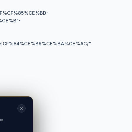
F%CF%85%CE%BD-
CE%B1-
%CF%84%CE%B9%CE%BA%CE%AC/
"
ια