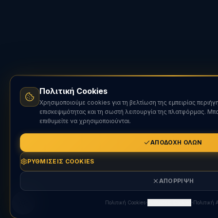
Πολιτική Cookies
Χρησιμοποιούμε cookies για τη βελτίωση της εμπειρίας περιήγ
επισκεψιμότητας και τη σωστή λειτουργία της πλατφόρμας. Μπο
επιθυμείτε να χρησιμοποιούνται.
ΑΠΟΔΟΧΉ ΌΛΩΝ
ΡΥΘΜΊΣΕΙΣ COOKIES
ΑΠΌΡΡΙΨΗ
·
·
Πολιτική Cookies
Ρυθμίσεις Cookies
Πολιτική 