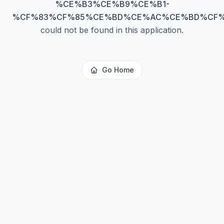
%CE%B3%CE%B9%CE%B1-
%CF%83%CF%85%CE%BD%CE%AC%CE%BD%CF%
could not be found in this application.
Go Home