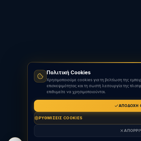
Πολιτική Cookies
Χρησιμοποιούμε cookies για τη βελτίωση της εμπει
επισκεψιμότητας και τη σωστή λειτουργία της πλατ
επιθυμείτε να χρησιμοποιούνται.
ΑΠΟΔΟΧΉ 
ΡΥΘΜΊΣΕΙΣ COOKIES
ΑΠΌΡΡΙ