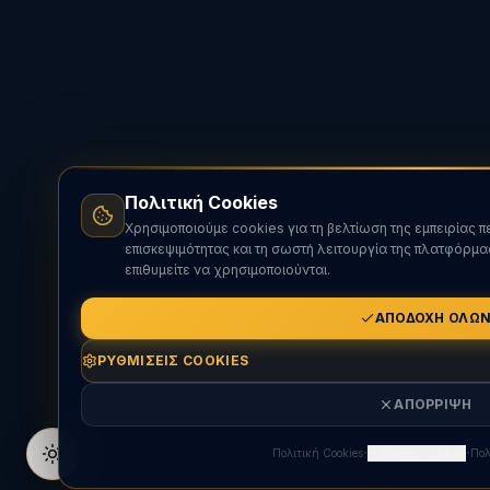
Πολιτική Cookies
Χρησιμοποιούμε cookies για τη βελτίωση της εμπειρίας 
επισκεψιμότητας και τη σωστή λειτουργία της πλατφόρμα
επιθυμείτε να χρησιμοποιούνται.
ΑΠΟΔΟΧΉ ΌΛΩ
ΡΥΘΜΊΣΕΙΣ COOKIES
ΑΠΌΡΡΙΨΗ
·
·
Πολιτική Cookies
Ρυθμίσεις Cookies
Πολ