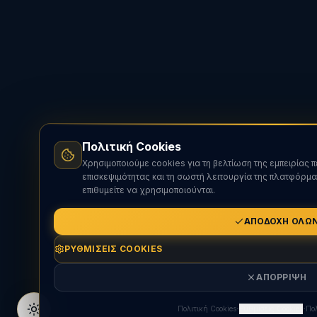
Πολιτική Cookies
Χρησιμοποιούμε cookies για τη βελτίωση της εμπειρίας 
επισκεψιμότητας και τη σωστή λειτουργία της πλατφόρμα
επιθυμείτε να χρησιμοποιούνται.
ΑΠΟΔΟΧΉ ΌΛΩ
ΡΥΘΜΊΣΕΙΣ COOKIES
ΑΠΌΡΡΙΨΗ
·
·
Πολιτική Cookies
Ρυθμίσεις Cookies
Πο