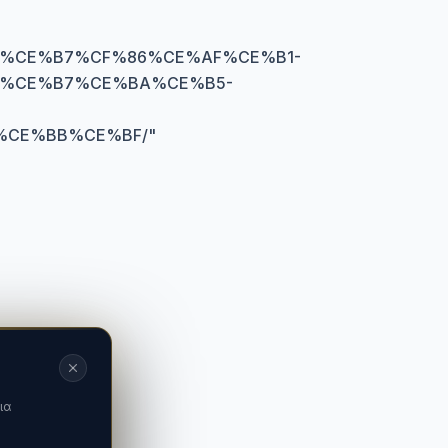
%CE%B7%CF%86%CE%AF%CE%B1-
%CE%B7%CE%BA%CE%B5-
%CE%BB%CE%BF/
"
ια