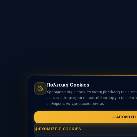
Πολιτική Cookies
Χρησιμοποιούμε cookies για τη βελτίωση της εμπε
επισκεψιμότητας και τη σωστή λειτουργία της πλα
επιθυμείτε να χρησιμοποιούνται.
ΑΠΟΔΟΧΉ
ΡΥΘΜΊΣΕΙΣ COOKIES