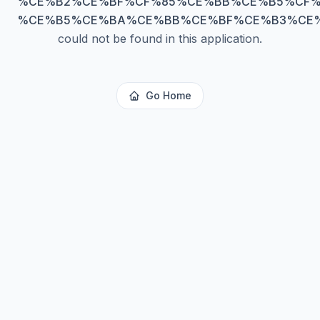
%CE%B2%CE%BF%CF%85%CE%BB%CE%B5%CF%
%CE%B5%CE%BA%CE%BB%CE%BF%CE%B3%CE%
could not be found in this application.
Go Home