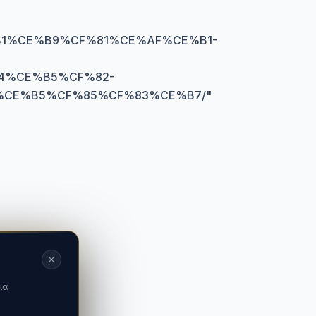
1%CE%B9%CF%81%CE%AF%CE%B1-
4%CE%B5%CF%82-
%CE%B5%CF%85%CF%83%CE%B7/
"
ια