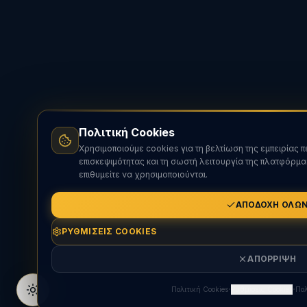
Πολιτική Cookies
Χρησιμοποιούμε cookies για τη βελτίωση της εμπειρίας 
επισκεψιμότητας και τη σωστή λειτουργία της πλατφόρμα
επιθυμείτε να χρησιμοποιούνται.
ΑΠΟΔΟΧΉ ΌΛΩ
ΡΥΘΜΊΣΕΙΣ COOKIES
ΑΠΌΡΡΙΨΗ
·
·
Πολιτική Cookies
Ρυθμίσεις Cookies
Πολ