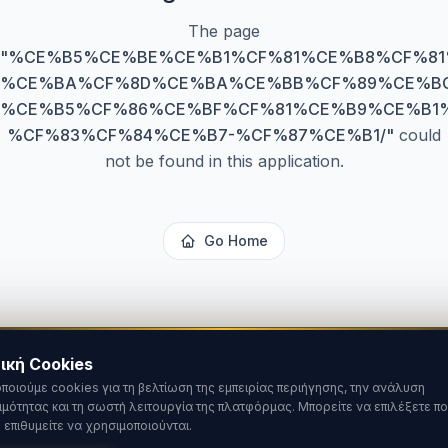
The page
"
%CE%B5%CE%BE%CE%B1%CF%81%CE%B8%CF%8
%CE%BA%CF%8D%CE%BA%CE%BB%CF%89%CE%BC
%CE%B5%CF%86%CE%BF%CF%81%CE%B9%CE%B1
%CF%83%CF%84%CE%B7-%CF%87%CE%B1/
"
could
not be found in this application.
Go Home
ική Cookies
ποιούμε cookies για τη βελτίωση της εμπειρίας περιήγησης, την ανάλυση
ιμότητας και τη σωστή λειτουργία της πλατφόρμας. Μπορείτε να επιλέξετε πο
 επιθυμείτε να χρησιμοποιούνται.