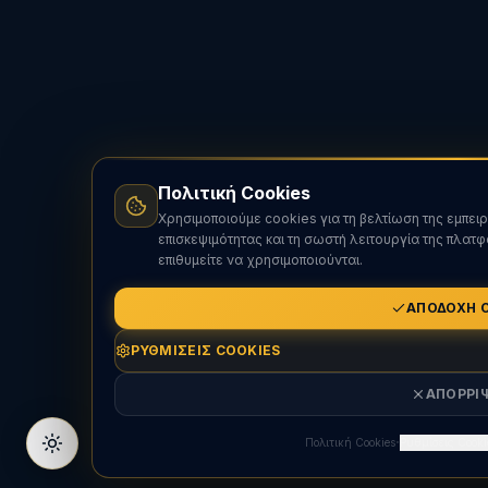
Πολιτική Cookies
Χρησιμοποιούμε cookies για τη βελτίωση της εμπει
επισκεψιμότητας και τη σωστή λειτουργία της πλατφ
επιθυμείτε να χρησιμοποιούνται.
ΑΠΟΔΟΧΉ 
ΡΥΘΜΊΣΕΙΣ COOKIES
ΑΠΌΡΡΙ
·
Πολιτική Cookies
Ρυθμίσεις Cooki