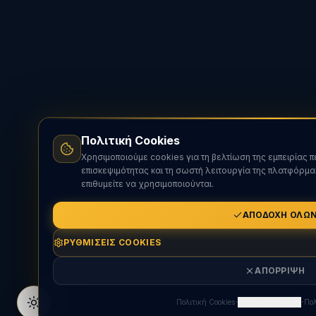
Πολιτική Cookies
Χρησιμοποιούμε cookies για τη βελτίωση της εμπειρίας 
επισκεψιμότητας και τη σωστή λειτουργία της πλατφόρμα
επιθυμείτε να χρησιμοποιούνται.
ΑΠΟΔΟΧΉ ΌΛΩ
ΡΥΘΜΊΣΕΙΣ COOKIES
ΑΠΌΡΡΙΨΗ
·
·
Πολιτική Cookies
Ρυθμίσεις Cookies
Πολ