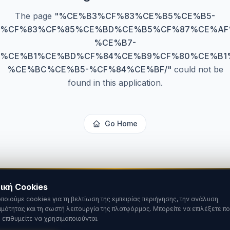
The page
"
%CE%B3%CF%83%CE%B5%CE%B5-
%CF%83%CF%85%CE%BD%CE%B5%CF%87%CE%AF
%CE%B7-
%CE%B1%CE%BD%CF%84%CE%B9%CF%80%CE%B1
%CE%BC%CE%B5-%CF%84%CE%BF/
"
could not be
found in this application.
Go Home
ική Cookies
ποιούμε cookies για τη βελτίωση της εμπειρίας περιήγησης, την ανάλυση
ιμότητας και τη σωστή λειτουργία της πλατφόρμας. Μπορείτε να επιλέξετε πο
 επιθυμείτε να χρησιμοποιούνται.