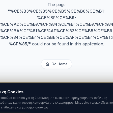
The page
"
%CE%B3%CE%B5%CE%B5%CE%B8%CE%B1-
%CE%BF%CE%B9-
%CE%AD%CE%BA%CF%84%CE%B1%CE%BA%CF%84
%CE%BA%CF%81%CE%AF%CF%83%CE%B5%CE%B9
%CF%84%CE%B1%CE%BE%CE%AF%CE%B1%CF%81
%CF%85/
"
could not be found in this application.
Go Home
ική Cookies
ποιούμε cookies για τη βελτίωση της εμπειρίας περιήγησης, την ανάλυση
ιμότητας και τη σωστή λειτουργία της πλατφόρμας. Μπορείτε να επιλέξετε πο
 επιθυμείτε να χρησιμοποιούνται.