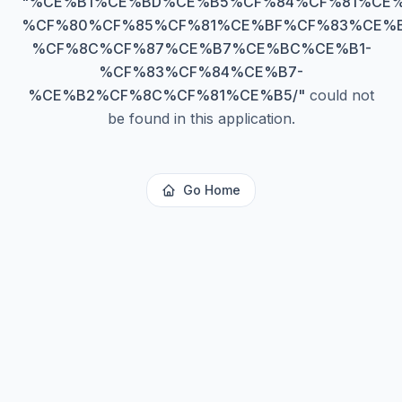
"
%CE%B1%CE%BD%CE%B5%CF%84%CF%81%CE%
%CF%80%CF%85%CF%81%CE%BF%CF%83%CE%
%CF%8C%CF%87%CE%B7%CE%BC%CE%B1-
%CF%83%CF%84%CE%B7-
%CE%B2%CF%8C%CF%81%CE%B5/
"
could not
be found in this application.
Go Home