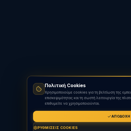
Πολιτική Cookies
Χρησιμοποιούμε cookies για τη βελτίωση της εμπε
επισκεψιμότητας και τη σωστή λειτουργία της πλα
επιθυμείτε να χρησιμοποιούνται.
ΑΠΟΔΟΧΉ
ΡΥΘΜΊΣΕΙΣ COOKIES