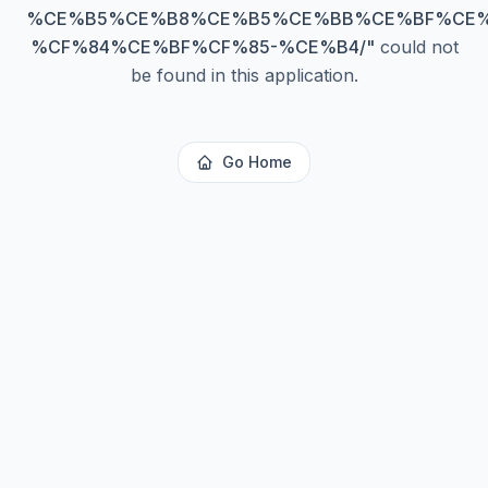
%CE%B5%CE%B8%CE%B5%CE%BB%CE%BF%CE%
%CF%84%CE%BF%CF%85-%CE%B4/
"
could not
be found in this application.
Go Home