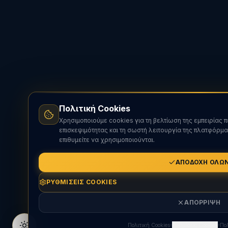
Πολιτική Cookies
Χρησιμοποιούμε cookies για τη βελτίωση της εμπειρίας 
επισκεψιμότητας και τη σωστή λειτουργία της πλατφόρμα
επιθυμείτε να χρησιμοποιούνται.
ΑΠΟΔΟΧΉ ΌΛΩ
ΡΥΘΜΊΣΕΙΣ COOKIES
ΑΠΌΡΡΙΨΗ
·
·
Πολιτική Cookies
Ρυθμίσεις Cookies
Πο